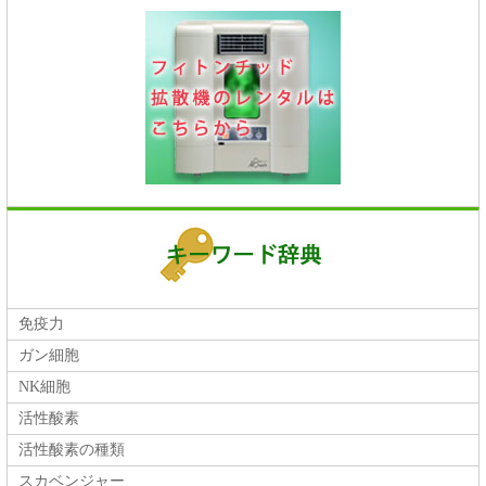
免疫力
ガン細胞
NK細胞
活性酸素
活性酸素の種類
スカベンジャー