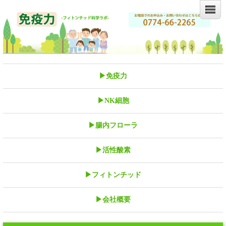
▶免疫力
▶NK細胞
▶腸内フローラ
▶活性酸素
▶フィトンチッド
▶会社概要