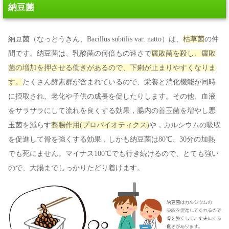
納豆菌
納豆菌（なっとうきん、Bacillus subtilis var. natto）は、
枯草菌
の仲
間です。納豆菌は、乳酸菌の何倍もの速さで
腐敗菌を殺し、腐敗
菌の増加を押させる働きがあるので、下痢が止まりやすくなりま
す。
たくさん酵素群が含まれているので、栄養と消化機能が同時
に摂取され、老化や子供の成長を促したりします。その他、血液
をサラサラにして流れを良くする効果，腸内の善玉菌を増やし悪
玉菌を減らす
整腸作用(プロバイオティクス)
や，カルシウムの吸収
を促進して骨を強くする効果，しかも納豆菌は80℃、30分の加熱
でも死にません。マイナス100℃でも行き続けるので、とても強い
ので、大腸までしっかりたどり着けます。