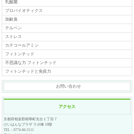
乳酸菌
プロバイオティクス
加齢臭
テルペン
ストレス
カテコールアミン
フィトンチッド
不思議な力 フィトンチッド
フィトンチッドと免疫力
お問い合わせ
アクセス
京都府相楽郡精華町光台１丁目７
けいはんなプラザ ラボ棟 10階
TEL：0774-66-5111