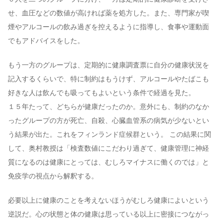
せ、血圧などの数値が高ければ薬を処方した。また、専門家が喫
煙やアルコールの飲み過ぎを控えるように指導し、食事や運動面
でもアドバイスをした。
もう一方のグループは、定期的に健康調査票に自分の健康状況を
記入するくらいで、特に制約はもうけず、アルコールやたばこも
好きな人は飲んでも吸ってもよいという条件で経過を見た。
１５年たって、どちらが健康だったのか。意外にも、制約のなか
ったグループの方が死亡、自殺、心臓血管系の病気が少ないとい
う結果が出た。これをフィンランド症候群という。 この結果に関
して、奥村教授は「検査数値にこだわり過ぎて、健康管理に神経
質になるのは健康にとっては、むしろマイナスに働くのでは」と
免疫学の視点から解釈する。
必要以上に健康のことを考えないほうがむしろ健康によいという
逆説だ。心の状態と体の健康は思っている以上に密接につながっ