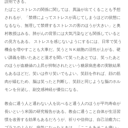
説明できる。
たばことストレスの関係に関しては、異論が出てくることも予想
されるが、「禁煙によってストレスが高じてしまうほどの状態に
なるなら、無理して禁煙するストレスの害のほうが大きい」と奥
村教授はみる。肺がんの背景には大気汚染なども関係していると
の見方もある。 ストレスを感じないようにするには、日常で笑う
機会を増やすことも大事だ。笑うとＮＫ細胞の活性が上がる。硬
い講義を聴いたあとと漫才を聞いて笑ったあとでは、笑ったあと
のほうが血糖値の上昇が抑制されたという糖尿病患者の実験結果
もあるほどだ。笑いは作り笑いでもよい。笑顔を作れば、顔の筋
肉が緩むため、脳は笑ったと判断し、笑顔と同じような脳のホル
モンを分泌し、副交感神経が優位になる。
教会に通う人と通わない人を比べると通う人のほうが平均寿命が
長いという米国の研究報告がある。教会に通うこと自体が生活習
慣を改善する効果もあるだろうが、祈りや信仰は、自己治癒力に
プラスのようだ。病気になったときは、「ここもあそこも痛い」