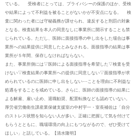
ている。 受検者にとっては、プライバシーの保護のほか、受検
や結果によって不利益を被ることがないかが不安点になる。 検
査に関わった者には守秘義務が課せられ、違反すると刑罰の対象
となる。検査結果を本人の同意なしに事業所に開示することも禁
じられている。ただし、医師に面接指導の申し出をした場合は事
業所への結果提供に同意したとみなされる。面接指導の結果は事
業所が５年間、保存しなければならない。
また、事業所側には▽医師による面接指導を希望した▽検査を受
けない▽検査結果の事業所への提供に同意しない▽面接指導が求
められているのに医師に申し出をしない−−ことを理由に不利益な
処遇をすることを戒めている。さらに、医師の面接指導の結果に
よる解雇、雇い止め、退職勧奨、配置転換なども認めていない。
厚労省労働衛生課産業保健支援室の中村宇一・室長補佐は「自分
のストレス状態を知らない人が多い。正確に把握して気を付けて
もらうとともに、職場環境の向上にもつながるので、ぜひ受けて
ほしい」と話している。【清水隆明】