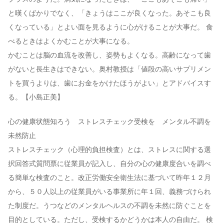
と嘆くばかりでなく、「きょうはここが良くなった。あそこも良
くなっている」とよい面を見るように心がけることが大事だ。 食
べるときはよくかむことが大事になる。
かむことは脳の血流を改善し、姿勢もよくなる。高齢になって歯
がないと長生きはできない。奥村教授は「値段の高いサプリメン
トを買うよりは、歯にお金をかけたほうがよい」とアドバイスす
る。【小島正美】
心の健康状態知ろう ストレスチェック受検を メンタル不調を
未然防止
ストレスチェック（心理的負担検査）とは、ストレスに関する選
択回答式質問票に従業員が記入し、自分の心の健康度合いを調べ
る簡単な検査のこと。改正労働安全衛生法に基づいて昨年１２月
から、５０人以上の従業員がいる事業所に年１回、義務づけられ
た制度だ。うつなどのメンタルヘルスの不調を未然に防ぐことを
目的としている。ただし、受検するかどうかは本人の自由だ。 検