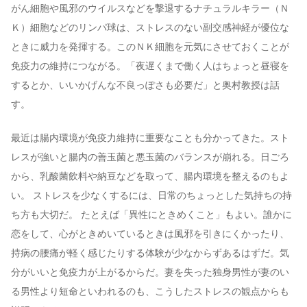
がん細胞や風邪のウイルスなどを撃退するナチュラルキラー（Ｎ
Ｋ）細胞などのリンパ球は、ストレスのない副交感神経が優位な
ときに威力を発揮する。このＮＫ細胞を元気にさせておくことが
免疫力の維持につながる。「夜遅くまで働く人はちょっと昼寝を
するとか、いいかげんな不良っぽさも必要だ」と奥村教授は話
す。
最近は腸内環境が免疫力維持に重要なことも分かってきた。スト
レスが強いと腸内の善玉菌と悪玉菌のバランスが崩れる。日ごろ
から、乳酸菌飲料や納豆などを取って、腸内環境を整えるのもよ
い。 ストレスを少なくするには、日常のちょっとした気持ちの持
ち方も大切だ。 たとえば「異性にときめくこと」もよい。誰かに
恋をして、心がときめいているときは風邪を引きにくかったり、
持病の腰痛が軽く感じたりする体験が少なからずあるはずだ。気
分がいいと免疫力が上がるからだ。妻を失った独身男性が妻のい
る男性より短命といわれるのも、こうしたストレスの観点からも