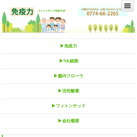
▶免疫力
▶NK細胞
▶腸内フローラ
▶活性酸素
▶フィトンチッド
▶会社概要