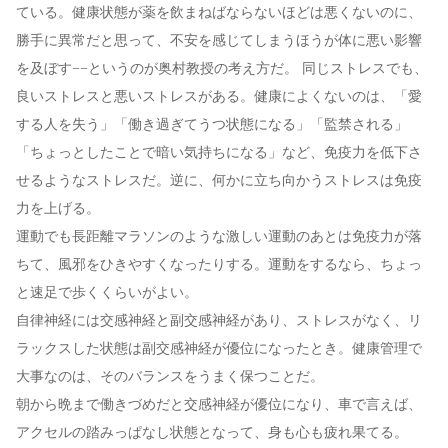
ている。健康状態が薬を飲まねばならないほどは悪くないのに、
勝手に異常だと思って、不安を感じてしまうほうが体に悪い影響
を及ぼす−−というのが奥村教授の考え方だ。 同じストレスでも、
良いストレスと悪いストレスがある。健康によくないのは、「愛
する人を失う」「働き過ぎてうつ状態になる」「監禁される」
「ちょっとしたことで暗い気持ちになる」など、免疫力を低下さ
せるようなストレスだ。逆に、何かに立ち向かうストレスは免疫
力を上げる。
運動でも長距離マラソンのような激しい運動のあとは免疫力が落
ちて、風邪をひきやすくなったりする。運動をするなら、ちょっ
と速足で歩くくらいがよい。
自律神経には交感神経と副交感神経があり、ストレスがなく、リ
ラックスした状態は副交感神経が優位になったとき。健康管理で
大事なのは、そのバランスをうまく保つことだ。
朝から晩まで働きづめだと交感神経が優位になり、車で言えば、
アクセルの踏みっぱなし状態となって、身も心も疲れ果てる。