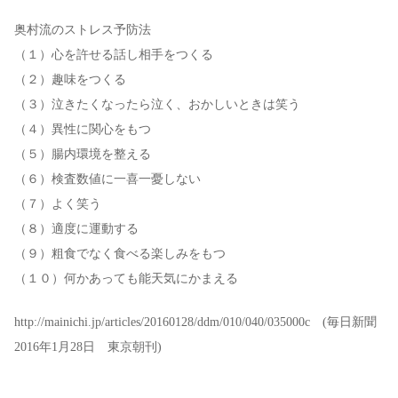
奥村流のストレス予防法
（１）心を許せる話し相手をつくる
（２）趣味をつくる
（３）泣きたくなったら泣く、おかしいときは笑う
（４）異性に関心をもつ
（５）腸内環境を整える
（６）検査数値に一喜一憂しない
（７）よく笑う
（８）適度に運動する
（９）粗食でなく食べる楽しみをもつ
（１０）何かあっても能天気にかまえる
http://mainichi.jp/articles/20160128/ddm/010/040/035000c (毎日新聞
2016年1月28日 東京朝刊)