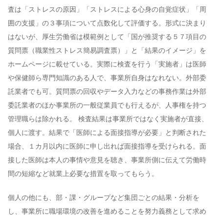
査は「ストレスの原因」「ストレスによる心身の自覚症状」「周
囲の支援」の３事項について点数化して評価する。形式に決まり
はないが、厚生労働省は模範例として「国が推奨する５７項目の
質問票（職業性ストレス簡易調査票）」と「結果のイメージ」を
ホームページに載せている。実際に検査を行う「実施者」は医師
や保健師ら専門知識のある人で、事業所自身はなれない。外部委
託業者でも可。質問票の回収やデータ入力などの事務作業は外部
委託業者のほか事業所の一般従業員でも行えるが、人事権を持つ
管理職らは除かれる。 検査結果は事業所ではなく実施者が直接、
個人に渡す。結果で「医師による面接指導が必要」と判断された
場合、１カ月以内に医師に申し出れば面接指導を受けられる。面
接した医師は本人の事情や意見を聴き、事業所側に伝えて労働時
間の短縮など就業上必要な措置を取ってもらう。
個人の他にも、部・課・グループなど集団ごとの結果・分析を
し、事業所に職場環境の改善を進めることを努力義務として求め