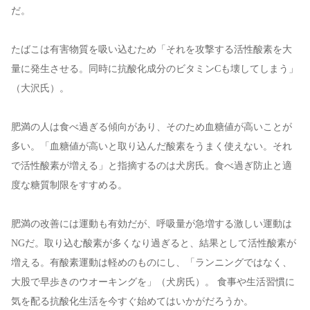
だ。
たばこは有害物質を吸い込むため「それを攻撃する活性酸素を大
量に発生させる。同時に抗酸化成分のビタミンCも壊してしまう」
（大沢氏）。
肥満の人は食べ過ぎる傾向があり、そのため血糖値が高いことが
多い。「血糖値が高いと取り込んだ酸素をうまく使えない。それ
で活性酸素が増える」と指摘するのは犬房氏。食べ過ぎ防止と適
度な糖質制限をすすめる。
肥満の改善には運動も有効だが、呼吸量が急増する激しい運動は
NGだ。取り込む酸素が多くなり過ぎると、結果として活性酸素が
増える。有酸素運動は軽めのものにし、「ランニングではなく、
大股で早歩きのウオーキングを」（犬房氏）。 食事や生活習慣に
気を配る抗酸化生活を今すぐ始めてはいかがだろうか。