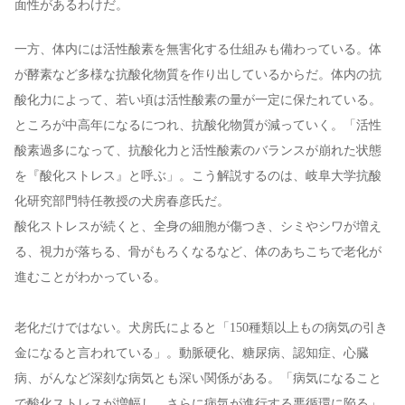
面性があるわけだ。
一方、体内には活性酸素を無害化する仕組みも備わっている。体
が酵素など多様な抗酸化物質を作り出しているからだ。体内の抗
酸化力によって、若い頃は活性酸素の量が一定に保たれている。
ところが中高年になるにつれ、抗酸化物質が減っていく。「活性
酸素過多になって、抗酸化力と活性酸素のバランスが崩れた状態
を『酸化ストレス』と呼ぶ」。こう解説するのは、岐阜大学抗酸
化研究部門特任教授の犬房春彦氏だ。
酸化ストレスが続くと、全身の細胞が傷つき、シミやシワが増え
る、視力が落ちる、骨がもろくなるなど、体のあちこちで老化が
進むことがわかっている。
老化だけではない。犬房氏によると「150種類以上もの病気の引き
金になると言われている」。動脈硬化、糖尿病、認知症、心臓
病、がんなど深刻な病気とも深い関係がある。「病気になること
で酸化ストレスが増幅し、さらに病気が進行する悪循環に陥る」