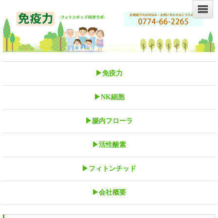
▶免疫力
▶NK細胞
▶腸内フローラ
▶活性酸素
▶フィトンチッド
▶会社概要