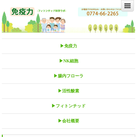
▶免疫力
▶NK細胞
▶腸内フローラ
▶活性酸素
▶フィトンチッド
▶会社概要