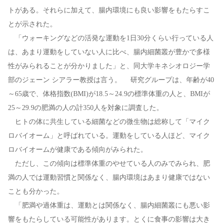
トがある。それらに加えて、腸内環境にも良い影響をもたらすこ
とが示された。
「ウォーキングなどの活発な運動を1日30分くらい行っている人
は、あまり運動をしていない人に比べ、腸内細菌叢が豊かで多様
性がみられることが分かりました」と、同大学キネシオロジー学
部のジェーン シアラー教授は言う。 研究グループは、年齢が40
～65歳で、体格指数(BMI)が18.5～24.9の標準体重の人と、BMIが
25～29.9の肥満の人の計350人を対象に調査した。
ヒトの体に共生している細菌などの微生物は総称して「マイク
ロバイオーム」と呼ばれている。運動をしている人ほど、マイク
ロバイオームが健康である傾向がみられた。
ただし、この傾向は標準体重のやせている人のみでみられ、肥
満の人では運動習慣と関係なく、腸内環境はあまり健康ではない
ことも分かった。
「肥満や過体重は、運動とは関係なく、腸内細菌叢にも悪い影
響をもたらしている可能性があります。とくに食事の影響は大き