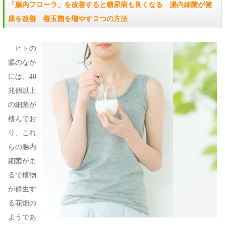
「腸内フローラ」を改善すると糖尿病も良くなる 腸内細菌が健
康を改善 善玉菌を増やす２つの方法
ヒトの
腸のなか
には、40
兆個以上
の細菌が
棲んでお
り、これ
らの腸内
細菌がま
るで植物
が群生す
る花畑の
ようであ