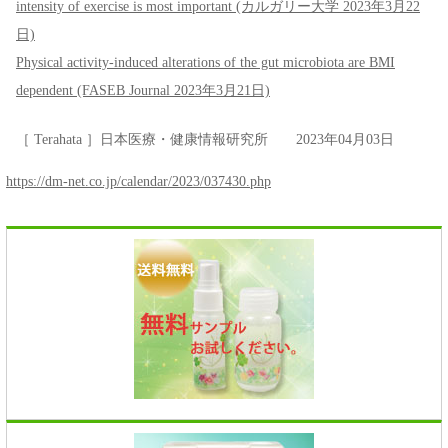
intensity of exercise is most important (カルガリー大学 2023年3月22
日)
Physical activity-induced alterations of the gut microbiota are BMI
dependent (FASEB Journal 2023年3月21日)
［ Terahata ］日本医療・健康情報研究所 2023年04月03日
https://dm-net.co.jp/calendar/2023/037430.php