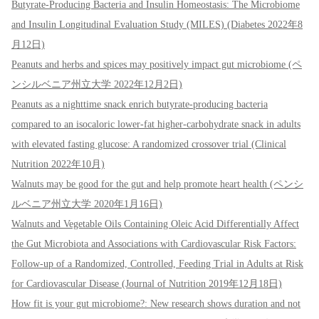
Butyrate-Producing Bacteria and Insulin Homeostasis: The Microbiome
and Insulin Longitudinal Evaluation Study (MILES) (Diabetes 2022年8
月12日)
Peanuts and herbs and spices may positively impact gut microbiome (ペ
ンシルベニア州立大学 2022年12月2日)
Peanuts as a nighttime snack enrich butyrate-producing bacteria
compared to an isocaloric lower-fat higher-carbohydrate snack in adults
with elevated fasting glucose: A randomized crossover trial (Clinical
Nutrition 2022年10月)
Walnuts may be good for the gut and help promote heart health (ペンシ
ルベニア州立大学 2020年1月16日)
Walnuts and Vegetable Oils Containing Oleic Acid Differentially Affect
the Gut Microbiota and Associations with Cardiovascular Risk Factors:
Follow-up of a Randomized, Controlled, Feeding Trial in Adults at Risk
for Cardiovascular Disease (Journal of Nutrition 2019年12月18日)
How fit is your gut microbiome?: New research shows duration and not