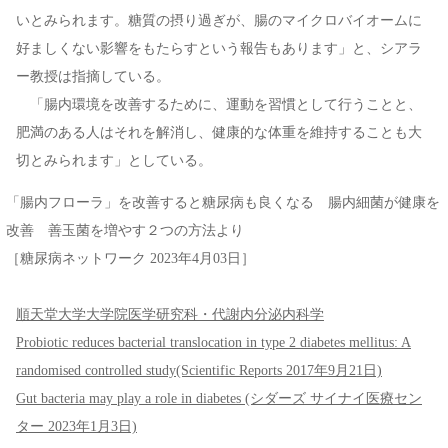
いとみられます。糖質の摂り過ぎが、腸のマイクロバイオームに
好ましくない影響をもたらすという報告もあります」と、シアラ
ー教授は指摘している。
「腸内環境を改善するために、運動を習慣として行うことと、
肥満のある人はそれを解消し、健康的な体重を維持することも大
切とみられます」としている。
「腸内フローラ」を改善すると糖尿病も良くなる 腸内細菌が健康を
改善 善玉菌を増やす２つの方法より
［糖尿病ネットワーク 2023年4月03日］
順天堂大学大学院医学研究科・代謝内分泌内科学
Probiotic reduces bacterial translocation in type 2 diabetes mellitus: A
randomised controlled study(Scientific Reports 2017年9月21日)
Gut bacteria may play a role in diabetes (シダーズ サイナイ医療セン
ター 2023年1月3日)