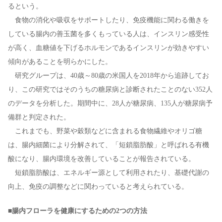
るという。
食物の消化や吸収をサポートしたり、免疫機能に関わる働きを
している腸内の善玉菌を多くもっている人は、インスリン感受性
が高く、血糖値を下げるホルモンであるインスリンが効きやすい
傾向があることを明らかにした。
研究グループは、40歳～80歳の米国人を2018年から追跡してお
り、この研究ではそのうちの糖尿病と診断されたことのない352人
のデータを分析した。期間中に、28人が糖尿病、135人が糖尿病予
備群と判定された。
これまでも、野菜や穀類などに含まれる食物繊維やオリゴ糖
は、腸内細菌により分解されて、「短鎖脂肪酸」と呼ばれる有機
酸になり、腸内環境を改善していることが報告されている。
短鎖脂肪酸は、エネルギー源として利用されたり、基礎代謝の
向上、免疫の調整などに関わっていると考えられている。
■腸内フローラを健康にするための2つの方法