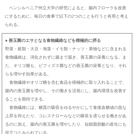
ペンシルベニア州立大学の研究によると、腸内フローラを改善
にするために、毎日の食事で以下の2つのことを行うと有用と考え
られる。
●
善玉菌のエサとなる食物繊維などを積極的に摂る
野菜・穀類・大豆・海藻・イモ類・ナッツ・果物などに含まれる
食物繊維は、消化されずに腸まで届き、善玉菌の栄養になる。ま
た、オリゴ糖も、ビフィズス菌などの善玉菌の栄養となり、それ
らを増やす効果がある。
食物繊維やオリゴ糖を含む食品を積極的に取り入れることで、
腸内の善玉菌を増やし、その働きを活発にし、腸内環境を改善す
ることを期待できる。
食物繊維には、糖質の吸収をゆるやかにして食後血糖値の急な
上昇を抑えたり、コレステロールなどの吸収を遅らせる働きがあ
るのに加え、腸内の善玉菌を増やしたり、短鎖脂肪酸の産生にも
役立つとみられている。