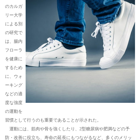
のカルガ
リー大学
による別
の研究で
は、腸内
フローラ
を健康に
するため
に、ウォ
ーキング
などの適
度な強度
の運動を
習慣として行うのも重要であることが示された。
運動には、筋肉や骨を強くしたり、2型糖尿病や肥満などの予
防・改善に役立ち、寿命の延長にもつながるなど、多くのメリッ