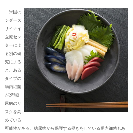
米国の
シダーズ
サイナイ
医療セン
ターによ
る別の研
究による
と、ある
タイプの
腸内細菌
が2型糖
尿病のリ
スクを高
めている
可能性がある。糖尿病から保護する働きをしている腸内細菌もあ