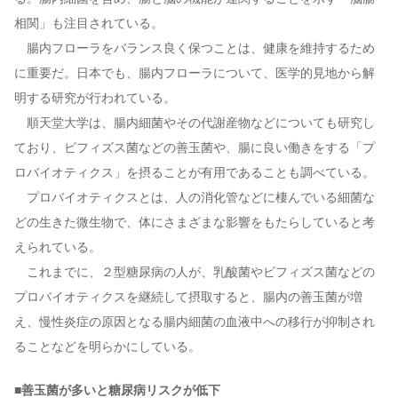
相関」も注目されている。
腸内フローラをバランス良く保つことは、健康を維持するため
に重要だ。日本でも、腸内フローラについて、医学的見地から解
明する研究が行われている。
順天堂大学は、腸内細菌やその代謝産物などについても研究し
ており、ビフィズス菌などの善玉菌や、腸に良い働きをする「プ
ロバイオティクス」を摂ることが有用であることも調べている。
プロバイオティクスとは、人の消化管などに棲んでいる細菌な
どの生きた微生物で、体にさまざまな影響をもたらしていると考
えられている。
これまでに、２型糖尿病の人が、乳酸菌やビフィズス菌などの
プロバイオティクスを継続して摂取すると、腸内の善玉菌が増
え、慢性炎症の原因となる腸内細菌の血液中への移行が抑制され
ることなどを明らかにしている。
■善玉菌が多いと糖尿病リスクが低下