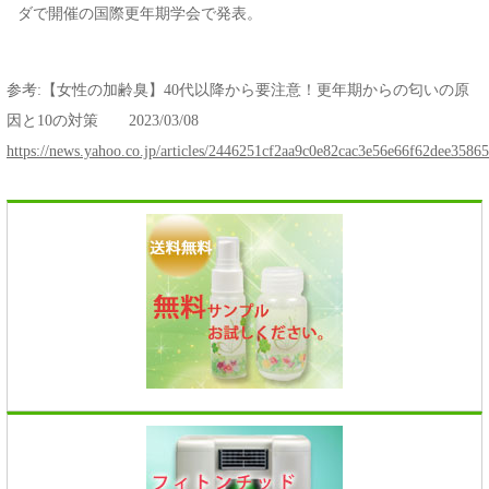
ダで開催の国際更年期学会で発表。
参考:【女性の加齢臭】40代以降から要注意！更年期からの匂いの原
因と10の対策 2023/03/08
https://news.yahoo.co.jp/articles/2446251cf2aa9c0e82cac3e56e66f62dee35865