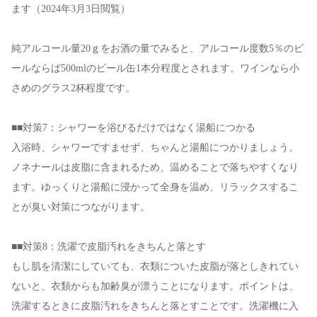
ます（2024年3月3日閲覧）
純アルコール量20ｇをお酒の量でみると、アルコール度数5％のビ
ールならば500mlのビール缶1本分程度とされます。ワインなら小
さめのグラス2杯程度です。
■■対策7：シャワーを浴びるだけではなく湯船につかる
入浴時、シャワーですませず、ちゃんと湯船につかりましょう。
ノネナールは皮脂に含まれるため、温めることで落ちやすくなり
ます。ゆっくりと湯船に浸かって全身を温め、リラックスするこ
とが臭い対策につながります。
■■対策8：洗濯で皮脂汚れをきちんと落とす
もし肌を清潔にしていても、衣類についた皮脂が落としきれてい
ないと、衣類からも加齢臭が漂うことになります。ポイントは、
洗濯するときに皮脂汚れをきちんと落とすことです。洗濯機に入