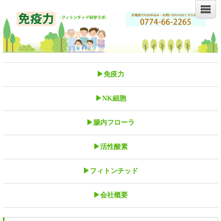
▶免疫力
▶NK細胞
▶腸内フローラ
▶活性酸素
▶フィトンチッド
▶会社概要