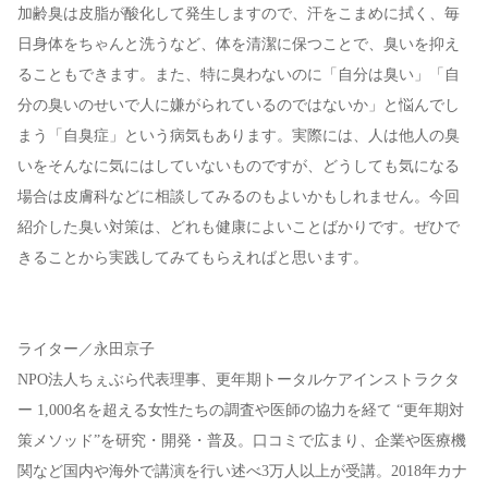
加齢臭は皮脂が酸化して発生しますので、汗をこまめに拭く、毎
日身体をちゃんと洗うなど、体を清潔に保つことで、臭いを抑え
ることもできます。また、特に臭わないのに「自分は臭い」「自
分の臭いのせいで人に嫌がられているのではないか」と悩んでし
まう「自臭症」という病気もあります。実際には、人は他人の臭
いをそんなに気にはしていないものですが、どうしても気になる
場合は皮膚科などに相談してみるのもよいかもしれません。今回
紹介した臭い対策は、どれも健康によいことばかりです。ぜひで
きることから実践してみてもらえればと思います。
ライター／永田京子
NPO法人ちぇぶら代表理事、更年期トータルケアインストラクタ
ー 1,000名を超える女性たちの調査や医師の協力を経て “更年期対
策メソッド”を研究・開発・普及。口コミで広まり、企業や医療機
関など国内や海外で講演を行い述べ3万人以上が受講。2018年カナ