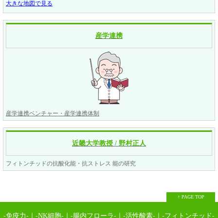
大きな地図で見る
産学連携
産学連携ベンチャー・産学連携体制
近畿大学教授 / 野村正人
フィトンチッドの抗酸化能・抗ストレス 能の研究
↑ PAGE TOP
-免疫力-
｜
-NK細胞-
｜
-腸内フローラ-
｜
-活性酸素-
｜
-フィトンチッド-