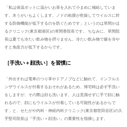
「私は保温ポットに温かいお茶を入れて小まめに補給していま
す。水うがいもよくします。ノドの粘膜が乾燥してウイルスに対
する防御機能が低下するのを防ぐためです」というのは草間かほ
るクリニック(東京都港区)の草間香院長です。 ちなみに、草間院
長は夏でも冷たい飲み物を摂りません。冷たい飲み物で腸を冷や
すと免疫力が低下するからです。
［手洗い＋顔洗い］を習慣に
「外出すれば電車のつり革やドアノブなどに触れて、インフルエ
ンザウイルスが付着するおそれがあるため、帰宅時は必ず手洗い
をしますが、その際は顔も洗います。人は意識せずに手で顔に触
れるので、顔にもウイルスが付着している可能性があるからで
す」と、せたがや内科・神経内科クリニック(東京都世田谷区)の久
手堅司院長は『手洗い＋顔洗い』の重要性を指摘します。