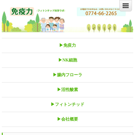
▶免疫力
▶NK細胞
▶腸内フローラ
▶活性酸素
▶フィトンチッド
▶会社概要