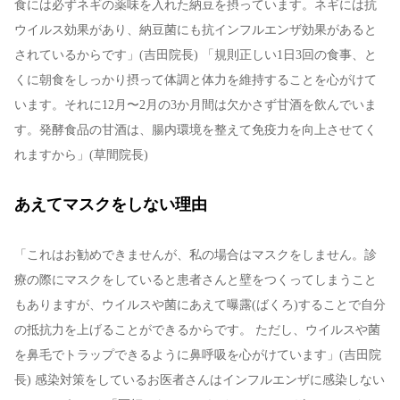
食には必ずネギの薬味を入れた納豆を摂っています。ネギには抗
ウイルス効果があり、納豆菌にも抗インフルエンザ効果があると
されているからです」(吉田院長) 「規則正しい1日3回の食事、と
くに朝食をしっかり摂って体調と体力を維持することを心がけて
います。それに12月〜2月の3か月間は欠かさず甘酒を飲んでいま
す。発酵食品の甘酒は、腸内環境を整えて免疫力を向上させてく
れますから」(草間院長)
あえてマスクをしない理由
「これはお勧めできませんが、私の場合はマスクをしません。診
療の際にマスクをしていると患者さんと壁をつくってしまうこと
もありますが、ウイルスや菌にあえて曝露(ばくろ)することで自分
の抵抗力を上げることができるからです。 ただし、ウイルスや菌
を鼻毛でトラップできるように鼻呼吸を心がけています」(吉田院
長) 感染対策をしているお医者さんはインフルエンザに感染しない