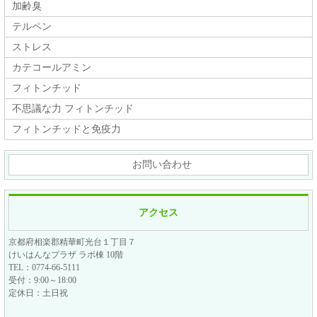
加齢臭
テルペン
ストレス
カテコールアミン
フィトンチッド
不思議な力 フィトンチッド
フィトンチッドと免疫力
お問い合わせ
アクセス
京都府相楽郡精華町光台１丁目７
けいはんなプラザ ラボ棟 10階
TEL：0774-66-5111
受付：9:00～18:00
定休日：土日祝