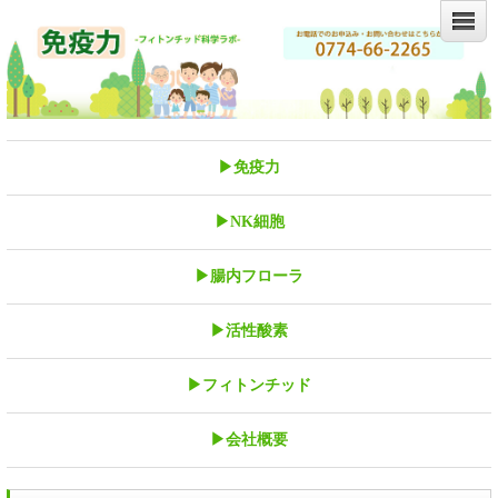
▶免疫力
▶NK細胞
▶腸内フローラ
▶活性酸素
▶フィトンチッド
▶会社概要