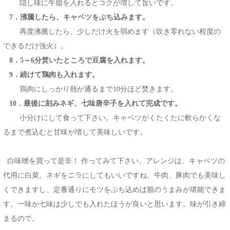
隠し味に牛脂を入れるとコクが増して旨いです。
7．沸騰したら、キャベツをぶち込みます。
再度沸騰したら、少しだけ火を弱めます（吹き零れない程度の
できるだけ強火）。
8．5～6分焚いたところで豆腐を入れます。
9．続けて鶏肉も入れます。
鶏肉にしっかり熱が通るまで10分ほど焚きます。
10．最後に刻みネギ、七味唐辛子を入れて完成です。
小分けにして食って下さい。キャベツがくたくたに軟らかくな
るまで煮込むと甘味が増して美味しいです。
白味噌を買って是非！ 作ってみて下さい。アレンジは、キャベツの
代用に白菜。ネギをニラにしてもいいですね。牛肉、豚肉でも美味し
くできますし、定番通りにモツをぶち込めば脂のうまみが堪能できま
す。一味か七味は少しでも入れたほうが良いと思います。味が引き締
まるので。