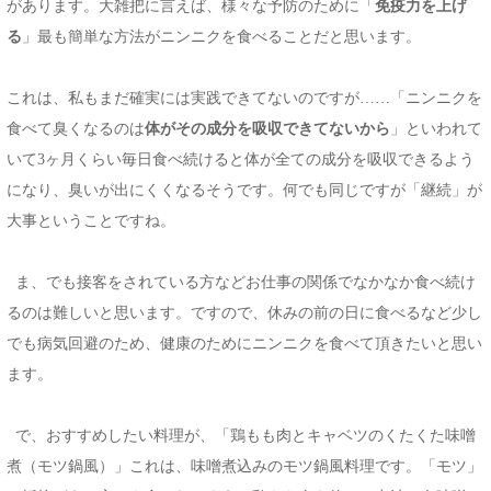
があります。大雑把に言えば、様々な予防のために「
免疫力を上げ
る
」最も簡単な方法がニンニクを食べることだと思います。
これは、私もまだ確実には実践できてないのですが……「ニンニクを
食べて臭くなるのは
体がその成分を吸収できてないから
」といわれて
いて3ヶ月くらい毎日食べ続けると体が全ての成分を吸収できるよう
になり、臭いが出にくくなるそうです。何でも同じですが「継続」が
大事ということですね。
ま、でも接客をされている方などお仕事の関係でなかなか食べ続け
るのは難しいと思います。ですので、休みの前の日に食べるなど少し
でも病気回避のため、健康のためにニンニクを食べて頂きたいと思い
ます。
で、おすすめしたい料理が、「鶏もも肉とキャベツのくたくた味噌
煮（モツ鍋風）」これは、味噌煮込みのモツ鍋風料理です。「モツ」