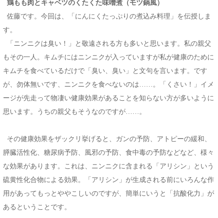
鶏もも肉とキャベツのくたくた味噌煮（モツ鍋風）
佐藤です。今回は、「にんにくたっぷりの煮込み料理」を伝授しま
す。
「ニンニクは臭い！」と敬遠される方も多いと思います。私の親父
もその一人。キムチにはニンニクが入っていますが私が健康のために
キムチを食べているだけで「臭い、臭い」と文句を言います。です
が、勿体無いです、ニンニクを食べないのは……。「くさい！」イメ
ージが先走って物凄い健康効果があることを知らない方が多いように
思います。うちの親父もそうなのですが……。
その健康効果をザックリ挙げると、ガンの予防、アトピーの緩和、
膵臓活性化、糖尿病予防、風邪の予防、食中毒の予防などなど、様々
な効果があります。これは、ニンニクに含まれる「アリシン」という
硫黄性化合物による効果。「アリシン」が生成される前にいろんな作
用があってもっとややこしいのですが、簡単にいうと「抗酸化力」が
あるということです。