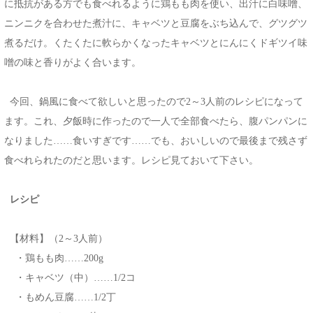
に抵抗がある方でも食べれるように鶏もも肉を使い、出汁に白味噌、
ニンニクを合わせた煮汁に、キャベツと豆腐をぶち込んで、グツグツ
煮るだけ。くたくたに軟らかくなったキャベツとにんにくドギツイ味
噌の味と香りがよく合います。
今回、鍋風に食べて欲しいと思ったので2～3人前のレシピになって
ます。これ、夕飯時に作ったので一人で全部食べたら、腹パンパンに
なりました……食いすぎです……でも、おいしいので最後まで残さず
食べれられたのだと思います。レシピ見ておいて下さい。
レシピ
【材料】（2～3人前）
・鶏もも肉……200g
・キャベツ（中）……1/2コ
・もめん豆腐……1/2丁