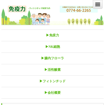
▶免疫力
▶NK細胞
▶腸内フローラ
▶活性酸素
▶フィトンチッド
▶会社概要