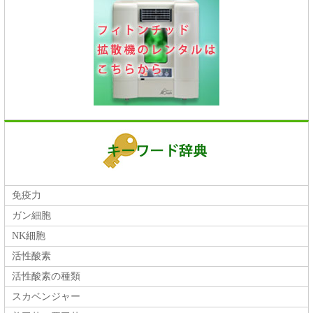
免疫力
ガン細胞
NK細胞
活性酸素
活性酸素の種類
スカベンジャー