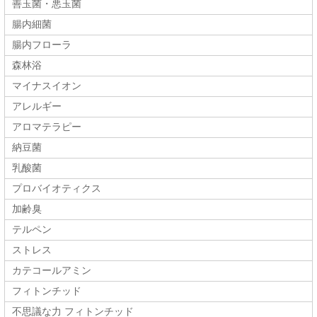
善玉菌・悪玉菌
腸内細菌
腸内フローラ
森林浴
マイナスイオン
アレルギー
アロマテラピー
納豆菌
乳酸菌
プロバイオティクス
加齢臭
テルペン
ストレス
カテコールアミン
フィトンチッド
不思議な力 フィトンチッド