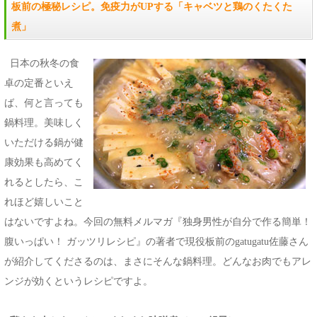
板前の極秘レシピ。免疫力がUPする「キャベツと鶏のくたくた
煮」
日本の秋冬の食
卓の定番といえ
ば、何と言っても
鍋料理。美味しく
いただける鍋が健
康効果も高めてく
れるとしたら、こ
れほど嬉しいこと
はないですよね。今回の無料メルマガ『独身男性が自分で作る簡単！
腹いっぱい！ ガッツリレシピ』の著者で現役板前のgatugatu佐藤さん
が紹介してくださるのは、まさにそんな鍋料理。どんなお肉でもアレ
ンジが効くというレシピですよ。