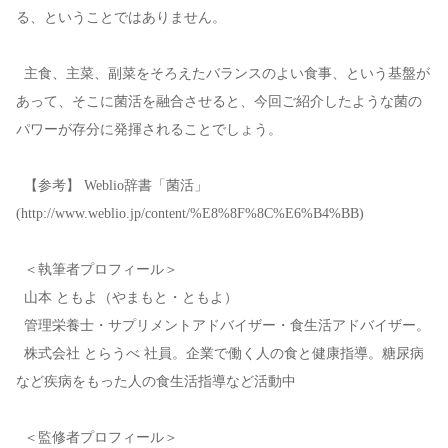
る、ということではありません。
主食、主菜、副菜をそろえたバランスのよい食事、という基盤が
あって、そこに菌活を融合させると、今回ご紹介したような菌の
パワーが存分に発揮されることでしょう。
【参考】 Weblio辞書「菌活」
(http://www.weblio.jp/content/%E8%8F%8C%E6%B4%BB)
＜執筆者プロフィール＞
山本 ともよ（やまもと・ともよ）
管理栄養士・サプリメントアドバイザー・食生活アドバイザー。
株式会社 とらうべ 社員。企業で働く人の食と健康指導。糖尿病
など疾病をもった人の食生活指導など活動中
＜監修者プロフィール＞