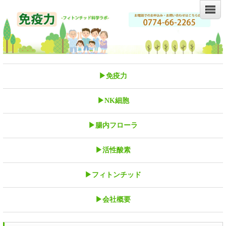
▶免疫力
▶NK細胞
▶腸内フローラ
▶活性酸素
▶フィトンチッド
▶会社概要