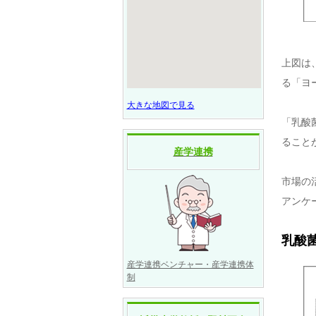
上図は
る「ヨー
大きな地図で見る
「乳酸菌
ること
産学連携
市場の
アンケ
乳酸菌
産学連携ベンチャー・産学連携体
制