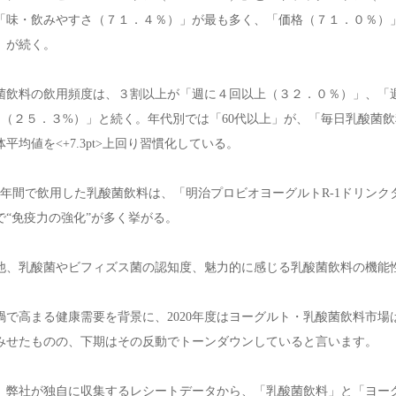
「味・飲みやすさ（７１．４％）」が最も多く、「価格（７１．０％）
」が続く。
菌飲料の飲用頻度は、３割以上が「週に４回以上（３２．０％）」、「
回（２５．３%）」と続く。年代別では「60代以上」が、「毎日乳酸菌
平均値を<+7.3pt>上回り習慣化している。
1年間で飲用した乳酸菌飲料は、「明治プロビオヨーグルトR-1ドリン
で“免疫力の強化”が多く挙がる。
他、乳酸菌やビフィズス菌の認知度、魅力的に感じる乳酸菌飲料の機能
禍で高まる健康需要を背景に、2020年度はヨーグルト・乳酸菌飲料市
みせたものの、下期はその反動でトーンダウンしていると言います。
、弊社が独自に収集するレシートデータから、「乳酸菌飲料」と「ヨー