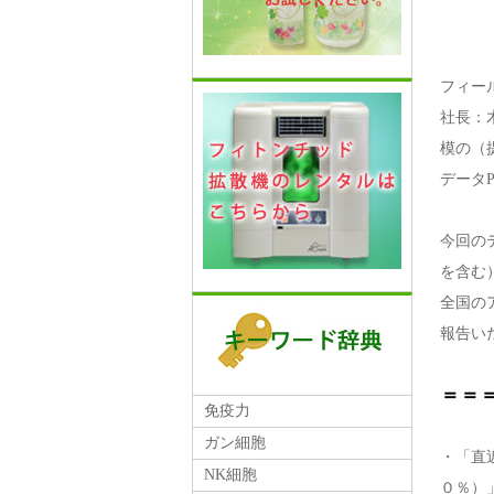
フィー
社長：
模の（
データP
今回の
を含む
全国の
報告い
＝＝
免疫力
ガン細胞
・「直
NK細胞
０％）