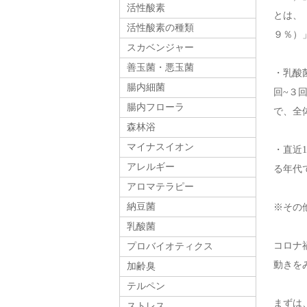
活性酸素
とは、
活性酸素の種類
９％）
スカベンジャー
善玉菌・悪玉菌
・乳酸
腸内細菌
回~３
腸内フローラ
で、全体
森林浴
マイナスイオン
・直近
アレルギー
る年代
アロマテラピー
納豆菌
※その
乳酸菌
コロナ
プロバイオティクス
動きを
加齢臭
テルペン
まずは
ストレス