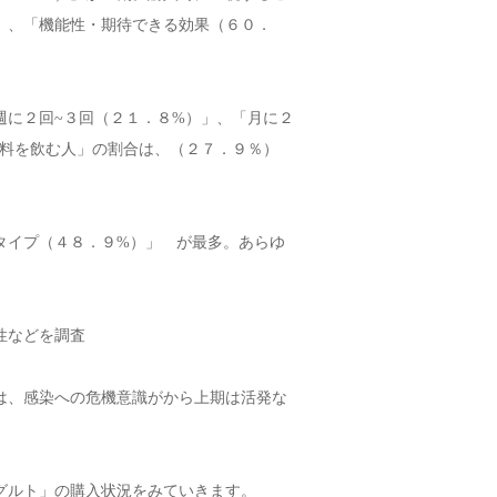
」、「機能性・期待できる効果（６０．
週に２回~３回（２１．８%）」、「月に２
飲料を飲む人」の割合は、（２７．９％）
クタイプ（４８．９%）」 が最多。あらゆ
性などを調査
場は、感染への危機意識がから上期は活発な
グルト」の購入状況をみていきます。