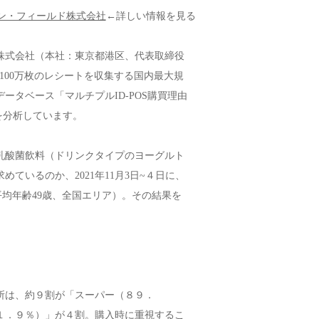
ン・フィールド株式会社
←詳しい情報を見る
株式会社（本社：東京都港区、代表取締役
100万枚のレシートを収集する国内最大規
タベース「マルチプルID-POS購買理由
動を分析しています。
乳酸菌飲料（ドリンクタイプのヨーグルト
いるのか、2021年11月3日~４日に、
平均年齢49歳、全国エリア）。その結果を
場所は、約９割が「スーパー（８９．
１．９％）」が４割。購入時に重視するこ