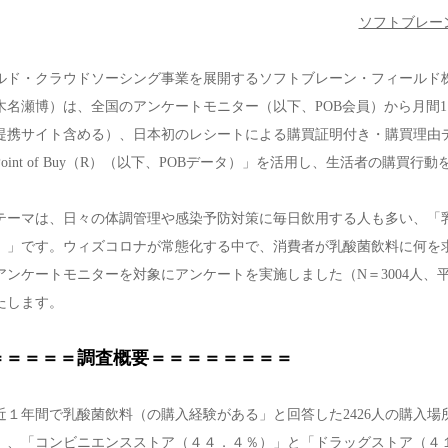
ソフトブレー
ルド・クラウドソーシング事業を展開するソフトブレーン・フィールド
木名瀬博）は、全国のアンケートモニター（以下、POB会員）から月間1
提携サイト含める）、日本初のレシートによる購買証明付き・購買理由デー
oint of Buy（R）（以下、POBデータ）」を活用し、生活者の購買行
テーマは、日々の体調管理や感染予防対策に毎日飲用する人も多い、「
）」です。ウィズコロナが常態化する中で、消費者が乳酸菌飲料に何を求めて
アンケートモニターを対象にアンケートを実施しました（N＝3004人、
たします。
＝＝＝＝＝調査概要＝＝＝＝＝＝＝＝
近１年間で乳酸菌飲料（の購入経験がある」と回答した2426人の購入
」、「コンビニエンスストア（４４．４％）」と「ドラッグストア（４