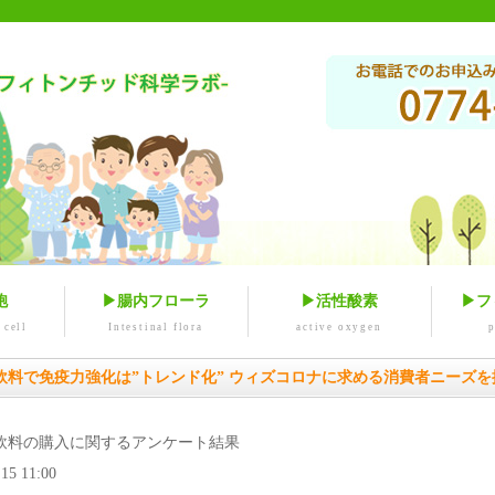
胞
▶腸内フローラ
▶活性酸素
▶フ
 cell
Intestinal flora
active oxygen
飲料で免疫力強化は”トレンド化” ウィズコロナに求める消費者ニーズを
飲料の購入に関するアンケート結果
.15 11:00