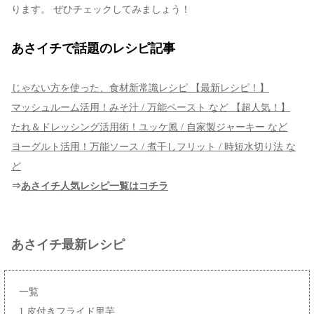
ります。 ぜひチェックしてみましょう！
あさイチで話題のレシピ記事
じゃない方を使った、食材新常識レシピ 【最新レシピ！】
マッシュルーム活用！みそ汁 / 万能ペースト など 【超人気！】
たれ＆ドレッシング活用術！ユッケ風 / 自家製ジャーキー など
ヨーグルト活用！万能ソース / 煮干しフリット / 時短水切り法 な
ど
⇒
あさイチ人気レシピ一覧はコチラ
あさイチ最新レシピ
一覧
1.皮付きフライド里芋