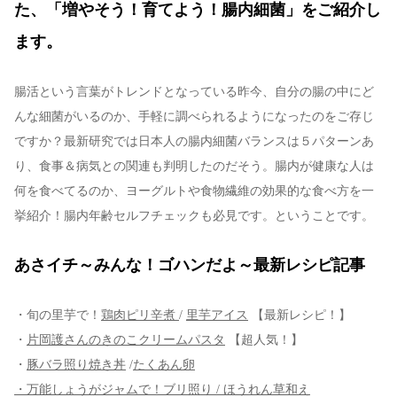
た、「増やそう！育てよう！腸内細菌」をご紹介し
ます。
腸活という言葉がトレンドとなっている昨今、自分の腸の中にど
んな細菌がいるのか、手軽に調べられるようになったのをご存じ
ですか？最新研究では日本人の腸内細菌バランスは５パターンあ
り、食事＆病気との関連も判明したのだそう。腸内が健康な人は
何を食べてるのか、ヨーグルトや食物繊維の効果的な食べ方を一
挙紹介！腸内年齢セルフチェックも必見です。ということです。
あさイチ～みんな！ゴハンだよ～最新レシピ記事
・旬の里芋で！
鶏肉ピリ辛煮
/
里芋アイス
【最新レシピ！】
・
片岡護さんのきのこクリームパスタ
【超人気！】
・
豚バラ照り焼き丼
/
たくあん卵
・万能しょうがジャムで！ブリ照り / ほうれん草和え