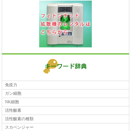
免疫力
ガン細胞
NK細胞
活性酸素
活性酸素の種類
スカベンジャー