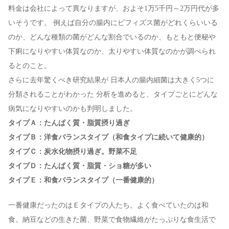
料金は会社によって異なりますが、およそ1万5千円～2万円代が多
いそうです。 例えば自分の腸内にビフィズス菌がどれくらいいる
のか、どんな種類の菌がどんな割合でいるのか、もともと便秘や
下痢になりやすい体質なのか、太りやすい体質なのかが調べられ
るとのこと。
さらに去年驚くべき研究結果が 日本人の腸内細菌は大きく5つに
分類されることがわかった 分析を進めると、タイプごとにどんな
病気になりやすいのかも判明しました。
タイプＡ：たんぱく質・脂質摂り過ぎ
タイプＢ：洋食バランスタイプ（和食タイプに続いて健康的）
タイプＣ：炭水化物摂り過ぎ。野菜不足
タイプＤ：たんぱく質・脂質・ショ糖が多い
タイプＥ：和食バランスタイプ（一番健康的）
一番健康だったのはＥタイプの人たち。よく食べていたのは和
食。納豆などの生きた菌、野菜で食物繊維がたっぷりな食生活で