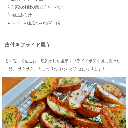
2.白菜の外側の葉でチャーハン
3. 極上あら汁
4. マグロの血合いのねぎま鍋
皮付きフライド里芋
よく洗って皮ごと一晩乾かした里芋をフライドポテト風に揚げた
一品。 サクサク、もっちりの味わいがクセになります！