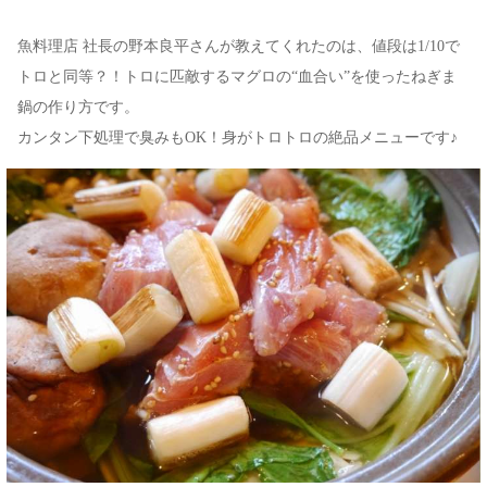
魚料理店 社長の野本良平さんが教えてくれたのは、値段は1/10で
トロと同等？！トロに匹敵するマグロの“血合い”を使ったねぎま
鍋の作り方です。
カンタン下処理で臭みもOK！身がトロトロの絶品メニューです♪