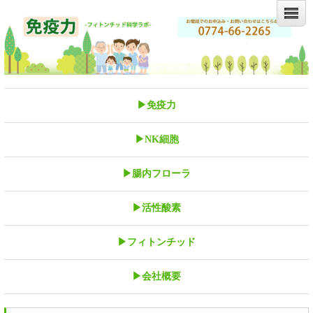
▶免疫力
▶NK細胞
▶腸内フローラ
▶活性酸素
▶フィトンチッド
▶会社概要